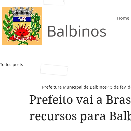
Home
Município de
Balbinos
Todos posts
Prefeitura Municipal de Balbinos
15 de fev. 
Prefeito vai a Bra
recursos para Bal