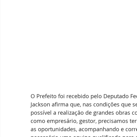
O Prefeito foi recebido pelo Deputado Fe
Jackson afirma que, nas condições que se
possível a realização de grandes obras 
como empresário, gestor, precisamos ter
as oportunidades, acompanhando e corren