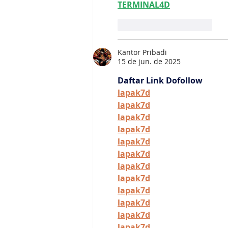
TERMINAL4D
Curtir
Responder
Kantor Pribadi
15 de jun. de 2025
Daftar Link Dofollow
lapak7d
lapak7d
lapak7d
lapak7d
lapak7d
lapak7d
lapak7d
lapak7d
lapak7d
lapak7d
lapak7d
lapak7d