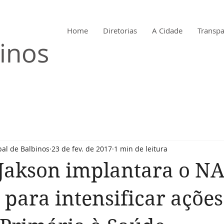
Home
Diretorias
A Cidade
Transpa
 de
inos
pal de Balbinos
23 de fev. de 2017
1 min de leitura
 Jakson implantara o N
 para intensificar ações