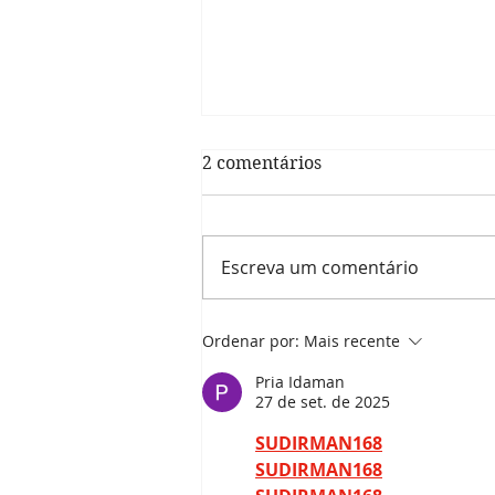
2 comentários
Escreva um comentário
Prefeitura informa: últimos
Ordenar por:
Mais recente
dias para alistamento
militar 2024
Pria Idaman
27 de set. de 2025
SUDIRMAN168
SUDIRMAN168