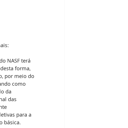
ais:
do NASF terá 
 desta forma, 
o, por meio do 
rando como 
lo da 
al das 
nte 
etivas para a 
o básica. 