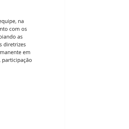
equipe, na 
unto com os 
oiando as 
diretrizes 
permanente em 
 participação 