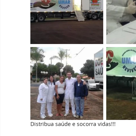
Distribua saúde e socorra vidas!!!