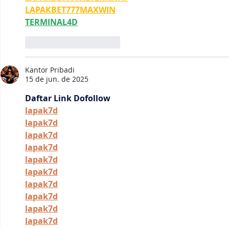
LAPAKBET777MAXWIN
TERMINAL4D
Curtir
Responder
Kantor Pribadi
15 de jun. de 2025
Daftar Link Dofollow
lapak7d
lapak7d
lapak7d
lapak7d
lapak7d
lapak7d
lapak7d
lapak7d
lapak7d
lapak7d