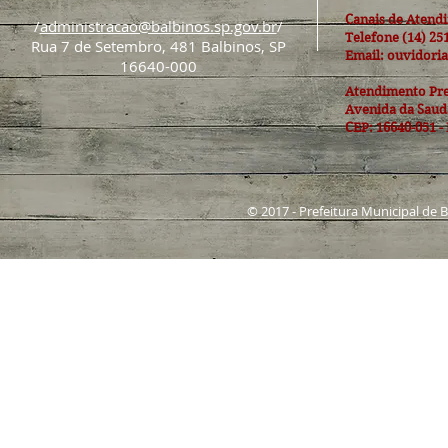
Canais de Atend
/
administracao@balbinos.sp.gov.br
/
Telefone (14) 25
Rua 7 de Setembro, 481 Balbinos, SP
Email: ouvidori
16640-000
Atendimento Pre
Avenida da Sauda
CEP: 16640-051 -
© 2017 - Prefeitura Municipal de 