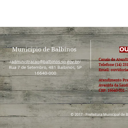
Município de Balbinos
OU
Canais de Atend
/
administracao@balbinos.sp.gov.br
/
Telefone (14) 25
Rua 7 de Setembro, 481 Balbinos, SP
Email: ouvidori
16640-000
Atendimento Pre
Avenida da Sauda
CEP: 16640-051 -
© 2017 - Prefeitura Municipal de 