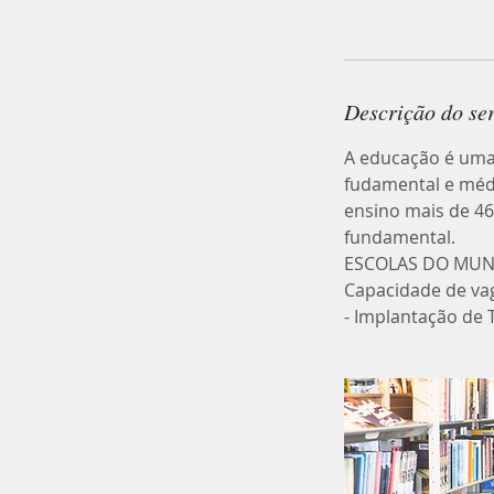
Agendar
m
i
n
Descrição do se
A educação é uma
fudamental e médi
ensino mais de 46
fundamental.
ESCOLAS DO MUNICÍ
Capacidade de vagas
- Implantação de 