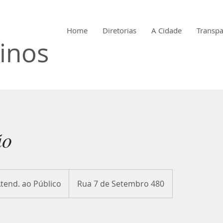
Home
Diretorias
A Cidade
Transpa
 de
inos
ão
d.
tend. ao Público
Rua 7 de Setembro 480
co