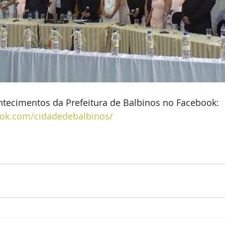
ecimentos da Prefeitura de Balbinos no Facebook: 
ook.com/cidadedebalbinos/