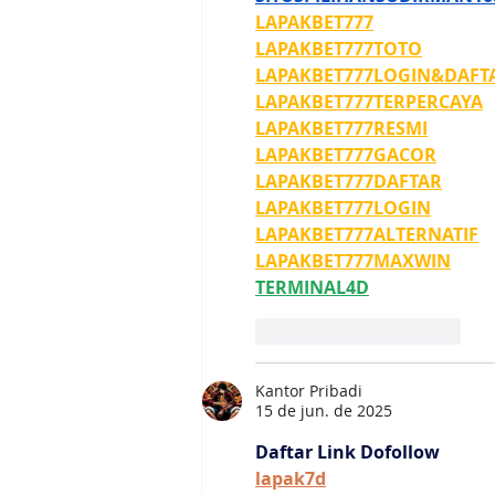
LAPAKBET777
LAPAKBET777TOTO
LAPAKBET777LOGIN&DAFT
LAPAKBET777TERPERCAYA
LAPAKBET777RESMI
LAPAKBET777GACOR
LAPAKBET777DAFTAR
LAPAKBET777LOGIN
LAPAKBET777ALTERNATIF
LAPAKBET777MAXWIN
TERMINAL4D
Curtir
Responder
Kantor Pribadi
15 de jun. de 2025
Daftar Link Dofollow
lapak7d