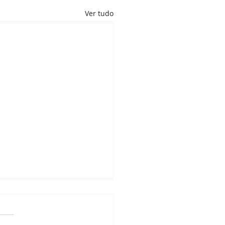
Ver tudo