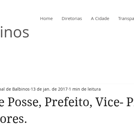
Home
Diretorias
A Cidade
Transpa
 de
inos
pal de Balbinos
13 de jan. de 2017
1 min de leitura
 Posse, Prefeito, Vice- P
ores.