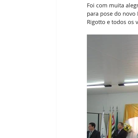
Foi com muita aleg
para pose do novo P
Rigotto e todos os 