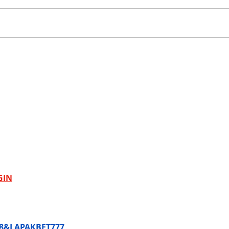
Saúde de Balbinos recebe
Fora
R$ 90 mil em recursos de
Pref
emenda do Deputado
apar
federal Rodrigo Agostinho
impl
aula
GIN
8&LAPAKBET777