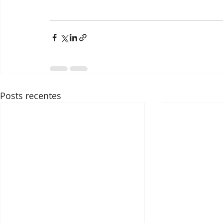
Posts recentes