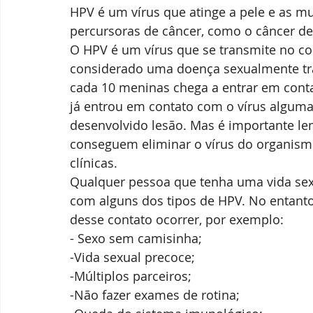
HPV é um vírus que atinge a pele e as m
percursoras de câncer, como o câncer de 
O HPV é um vírus que se transmite no con
considerado uma doença sexualmente tra
cada 10 meninas chega a entrar em conta
já entrou em contato com o vírus algum
desenvolvido lesão. Mas é importante l
conseguem eliminar o vírus do organism
clínicas.
Qualquer pessoa que tenha uma vida sexu
com alguns dos tipos de HPV. No entanto
desse contato ocorrer, por exemplo:
- Sexo sem camisinha;
-Vida sexual precoce;
-Múltiplos parceiros;
-Não fazer exames de rotina;