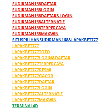
SUDIRMAN168DAFTAR
SUDIRMAN168LOGIN
SUDIRMAN168DAFTAR&LOGIN
SUDIRMAN168ALTERNATIF
SUDIRMAN168TERPERCAYA
SUDIRMAN168MAXWIN
SITUSPILIHANSUDIRMAN168&LAPAKBET777
LAPAKBET777
LAPAKBET777TOTO
LAPAKBET777LOGIN&DAFTAR
LAPAKBET777TERPERCAYA
LAPAKBET777RESMI
LAPAKBET777GACOR
LAPAKBET777DAFTAR
LAPAKBET777LOGIN
LAPAKBET777ALTERNATIF
LAPAKBET777MAXWIN
TERMINAL4D