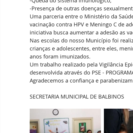
-Queda do sistema imunológico;
-Presença de outras doenças sexualmente
Uma parceria entre o Ministério da Saúde
vacinação contra HPV e Meningo C de ado
iniciativa busca aumentar a adesão as va
Nas escolas do nosso Município foi real
crianças e adolescentes, entre eles, meni
anos foram imunizados.
Um trabalho realizado pela Vigilância Ep
desenvolvida através do PSE - PROGRA
Agradecemos a confiança e parabenizamo
SECRETARIA MUNICIPAL DE BALBINOS