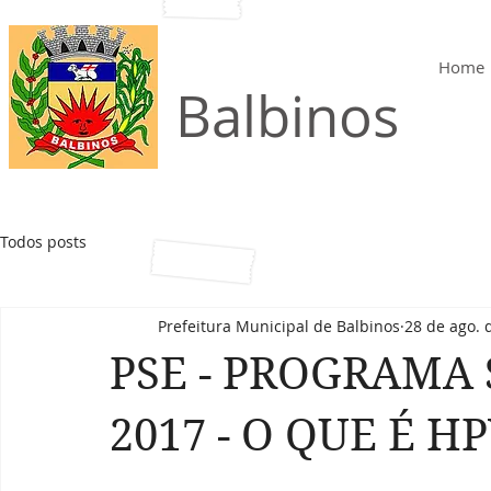
Home
Município de
Balbinos
Todos posts
Prefeitura Municipal de Balbinos
28 de ago. 
PSE - PROGRAMA
2017 - O QUE É H