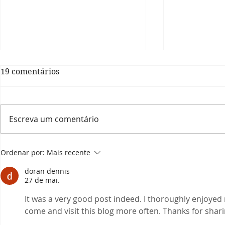
19 comentários
Escreva um comentário
Prefeitura informa: últimos
Saúde de B
Ordenar por:
Mais recente
dias para alistamento
R$ 90 mil 
militar 2024
emenda do
doran dennis
federal Ro
27 de mai.
It was a very good post indeed. I thoroughly enjoyed r
come and visit this blog more often. Thanks for shari