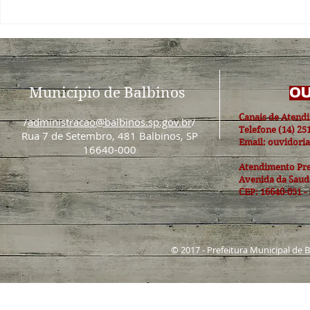
Município de Balbinos
OU
Canais de Atend
/
administracao@balbinos.sp.gov.br
/
Telefone (14) 25
Rua 7 de Setembro, 481 Balbinos, SP
Email: ouvidori
16640-000
Atendimento Pre
Avenida da Sauda
CEP: 16640-051 -
© 2017 - Prefeitura Municipal de 