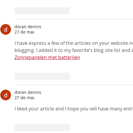
Curtir
Responder
doran dennis
27 de mai.
I have express a few of the articles on your website now
blogging. I added it to my favorite’s blog site list an
Zonnepanelen met batterijen
Curtir
Responder
doran dennis
27 de mai.
I liked your article and I hope you will have many ent
Curtir
Responder