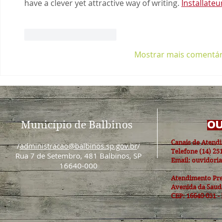
have a clever yet attractive way of writing. 
Installate
Curtir
Responder
Mostrar mais comentár
Município de Balbinos
OU
Canais de Atend
/
administracao@balbinos.sp.gov.br
/
Telefone (14) 25
Rua 7 de Setembro, 481 Balbinos, SP
Email: ouvidori
16640-000
Atendimento Pre
Avenida da Sauda
CEP: 16640-051 -