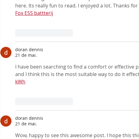
here. Its really fun to read. I enjoyed a lot. Thanks f
Fox ESS battterij
Curtir
Responder
doran dennis
21 de mai.
I have been searching to find a comfort or effective
and I think this is the most suitable way to do it effect
kWh
Curtir
Responder
doran dennis
21 de mai.
Wow, happy to see this awesome post. I hope this th