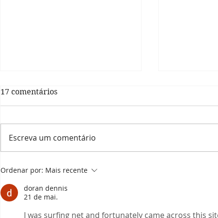
17 comentários
Escreva um comentário
Prefeitura informa: últimos
Saúde de B
Ordenar por:
Mais recente
dias para alistamento
R$ 90 mil 
militar 2024
emenda do
doran dennis
federal Ro
21 de mai.
I was surfing net and fortunately came across this sit